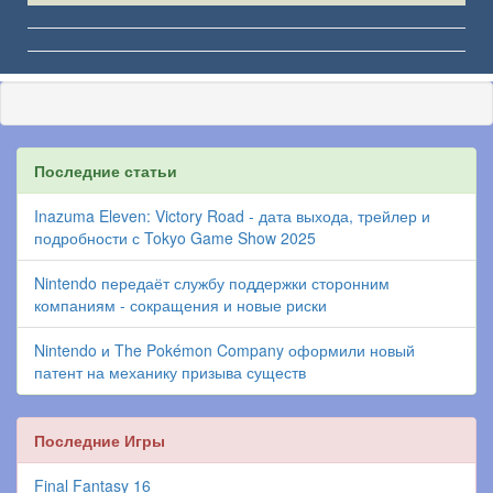
Последние статьи
Inazuma Eleven: Victory Road - дата выхода, трейлер и
подробности с Tokyo Game Show 2025
Nintendo передаёт службу поддержки сторонним
компаниям - сокращения и новые риски
Nintendo и The Pokémon Company оформили новый
патент на механику призыва существ
Последние Игры
Final Fantasy 16