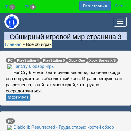
Регистрация
Логин
3
0
Toggl
navig
Обширный игровой мир страница 3
Главная
»
Всё об играх
PC
PlayStation 4
PlayStation 5
Xbox One
Xbox Series X/S
Far Cry 6 обзор игры
Far Cry 6 может быть очень веселой, особенно когда
она погружается в абсолютный хаос. Игра перегружена и
разрозненна, в ней так много идей, что трудно
сосредоточиться.
2021-10-19
PC
Diablo II: Resurrected - Груда старых костей обзор