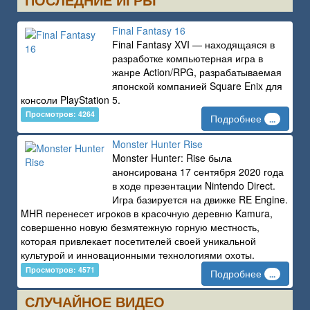
ПОСЛЕДНИЕ ИГРЫ
Final Fantasy 16
Final Fantasy XVI — находящаяся в
разработке компьютерная игра в
жанре Action/RPG, разрабатываемая
японской компанией Square Enix для
консоли PlayStation 5.
Просмотров: 4264
Подробнее
...
Monster Hunter Rise
Monster Hunter: Rise была
анонсирована 17 сентября 2020 года
в ходе презентации Nintendo Direct.
Игра базируется на движке RE Engine.
MHR перенесет игроков в красочную деревню Kamura,
совершенно новую безмятежную горную местность,
которая привлекает посетителей своей уникальной
культурой и инновационными технологиями охоты.
Просмотров: 4571
Подробнее
...
СЛУЧАЙНОЕ ВИДЕО