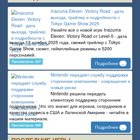
Inazuma Eleven: Victory Road - дата
выхода, трейлер и подробности с
Tokyo Game Show 2025
Узнайте всё о новой игре Inazuma
Eleven: Victory Road от Level-5 - дата
выхода 13 ноября 2025 года, свежий трейлер с Tokyo
Game Show, сюжет, геймплейные режимы и 5200
персонажей.
Просмотров: 637
Подробнее
...
Nintendo передаёт службу поддержки
сторонним компаниям - сокращения и
новые риски
Nintendo решила передать
клиентскую поддержку сторонним
подрядчикам. Что это значит для игроков, сотрудников и
качества сервиса в США и Латинской Америке - читайте в
нашем материале.
Просмотров: 689
Подробнее
...