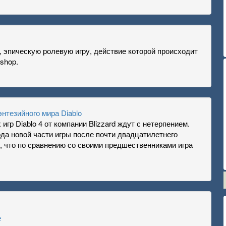
, эпическую ролевую игру, действие которой происходит
shop.
энтезийного мира Diablo
гр Diablo 4 от компании Blizzard ждут с нетерпением.
а новой части игры после почти двадцатилетнего
, что по сравнению со своими предшественниками игра
е