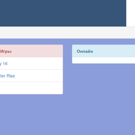
 Игры
Онлайн
y 16
ter Rise