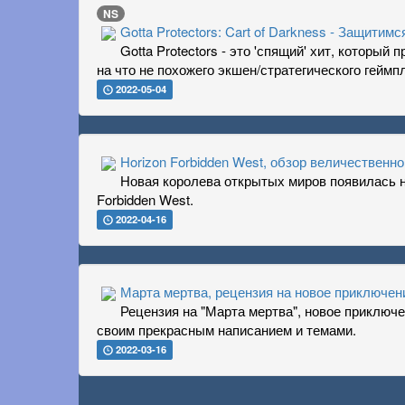
NS
Gotta Protectors: Cart of Darkness - Защитимс
Gotta Protectors - это 'спящий' хит, который
на что не похожего экшен/стратегического геймп
2022-05-04
Horizon Forbidden West, обзор величественно
Новая королева открытых миров появилась на
Forbidden West.
2022-04-16
Марта мертва, рецензия на новое приключени
Рецензия на "Марта мертва", новое приключе
своим прекрасным написанием и темами.
2022-03-16