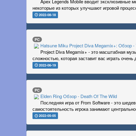
Apex Legends Mobile вводит эксклюзивные мех
некоторые из которых улучшают игровой процесс
2022-08-18
PC
Hatsune Miku Project Diva Megamix+: Обзор -
Project Diva Megamix+ - это масштабная муз
сложностью, которая заставит вас играть очень 
2022-06-19
PC
Elden Ring Обзор - Death Of The Wild
Последняя игра от From Software - это шеде
самостоятельность игрока занимают центрально
2022-05-05