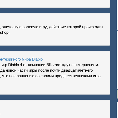
, эпическую ролевую игру, действие которой происходит
shop.
энтезийного мира Diablo
гр Diablo 4 от компании Blizzard ждут с нетерпением.
а новой части игры после почти двадцатилетнего
, что по сравнению со своими предшественниками игра
е