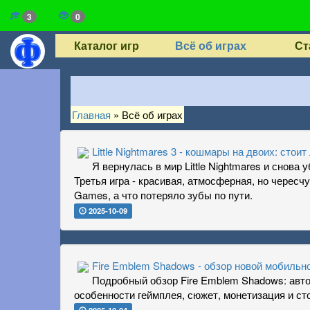
3
0
Каталог игр
Всё об играх
Ст
Главная
»
Всё об играх
Little Nightmares 3 - кошмары на двоих: сто
Я вернулась в мир Little Nightmares и снов
Третья игра - красивая, атмосферная, но чересч
Games, а что потеряло зубы по пути.
2025-10-09
Fire Emblem Shadows - обзор новой мобильно
Подробный обзор Fire Emblem Shadows: авт
особенности геймплея, сюжет, монетизация и сто