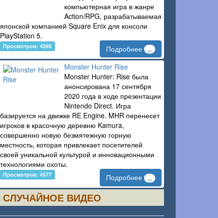
компьютерная игра в жанре
Action/RPG, разрабатываемая
японской компанией Square Enix для консоли
PlayStation 5.
Просмотров: 4269
Подробнее
...
Monster Hunter Rise
Monster Hunter: Rise была
анонсирована 17 сентября
2020 года в ходе презентации
Nintendo Direct. Игра
базируется на движке RE Engine. MHR перенесет
игроков в красочную деревню Kamura,
совершенно новую безмятежную горную
местность, которая привлекает посетителей
своей уникальной культурой и инновационными
технологиями охоты.
Просмотров: 4577
Подробнее
...
СЛУЧАЙНОЕ ВИДЕО