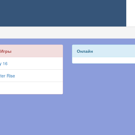
 Игры
Онлайн
y 16
ter Rise