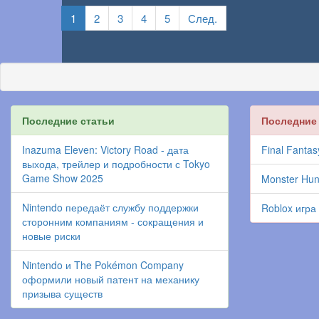
1
2
3
4
5
След.
Последние статьи
Последние
Inazuma Eleven: Victory Road - дата
Final Fantas
выхода, трейлер и подробности с Tokyo
Game Show 2025
Monster Hun
Nintendo передаёт службу поддержки
Roblox игра
сторонним компаниям - сокращения и
новые риски
Nintendo и The Pokémon Company
оформили новый патент на механику
призыва существ