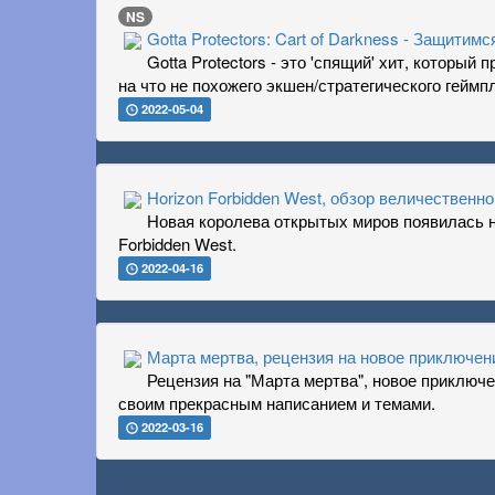
NS
Gotta Protectors: Cart of Darkness - Защитимс
Gotta Protectors - это 'спящий' хит, который
на что не похожего экшен/стратегического геймп
2022-05-04
Horizon Forbidden West, обзор величественно
Новая королева открытых миров появилась на
Forbidden West.
2022-04-16
Марта мертва, рецензия на новое приключени
Рецензия на "Марта мертва", новое приключе
своим прекрасным написанием и темами.
2022-03-16