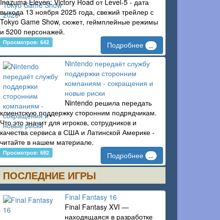
Inazuma Eleven: Victory Road от Level-5 - дата
выхода 13 ноября 2025 года, свежий трейлер с
Tokyo Game Show, сюжет, геймплейные режимы
и 5200 персонажей.
Просмотров: 642
Подробнее
...
Nintendo передаёт службу
поддержки сторонним
компаниям - сокращения и
новые риски
Nintendo решила передать
клиентскую поддержку сторонним подрядчикам.
Что это значит для игроков, сотрудников и
качества сервиса в США и Латинской Америке -
читайте в нашем материале.
Просмотров: 692
Подробнее
...
ПОСЛЕДНИЕ ИГРЫ
Final Fantasy 16
Final Fantasy XVI —
находящаяся в разработке