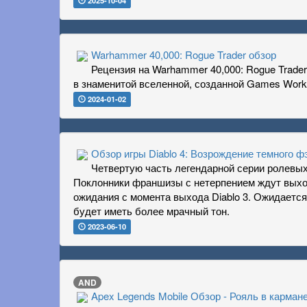
2025-10-04
Warhammer 40,000: Rogue Trader обзор
Рецензия на Warhammer 40,000: Rogue Trader
в знаменитой вселенной, созданной Games Work
2024-01-02
Обзор игры Diablo 4: Возрождение темного ф
Четвертую часть легендарной серии ролевых и
Поклонники франшизы с нетерпением ждут выход
ожидания с момента выхода Diablo 3. Ожидается
будет иметь более мрачный тон.
2023-06-10
AND
Apex Legends Mobile Обзор - Рояль в карман