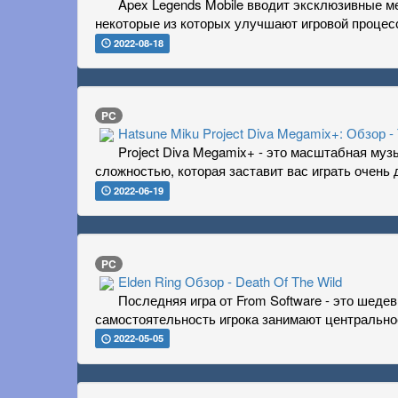
Apex Legends Mobile вводит эксклюзивные мех
некоторые из которых улучшают игровой процесс
2022-08-18
PC
Hatsune Miku Project Diva Megamix+: Обзор -
Project Diva Megamix+ - это масштабная муз
сложностью, которая заставит вас играть очень 
2022-06-19
PC
Elden Ring Обзор - Death Of The Wild
Последняя игра от From Software - это шеде
самостоятельность игрока занимают центрально
2022-05-05