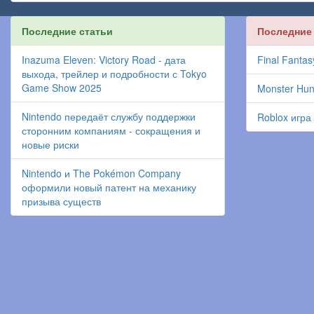
Последние статьи
Последние
Inazuma Eleven: Victory Road - дата
Final Fantas
выхода, трейлер и подробности с Tokyo
Game Show 2025
Monster Hun
Nintendo передаёт службу поддержки
Roblox игра
сторонним компаниям - сокращения и
новые риски
Nintendo и The Pokémon Company
оформили новый патент на механику
призыва существ