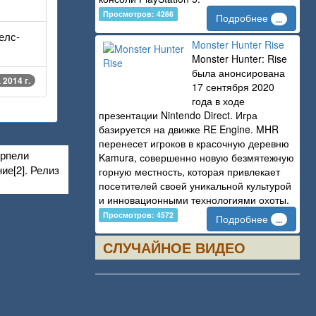
Просмотров: 4266
Подробнее
...
телс-
Monster Hunter Rise
Monster Hunter: Rise
была анонсирована
 2014 г.
17 сентября 2020
года в ходе
презентации Nintendo Direct. Игра
базируется на движке RE Engine. MHR
перенесет игроков в красочную деревню
ерпели
Kamura, совершенно новую безмятежную
ие[2]. Релиз
горную местность, которая привлекает
посетителей своей уникальной культурой
и инновационными технологиями охоты.
Просмотров: 4572
Подробнее
...
СЛУЧАЙНОЕ ВИДЕО