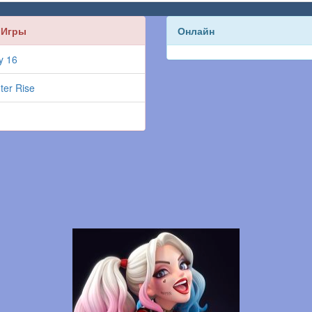
 Игры
Онлайн
y 16
ter Rise