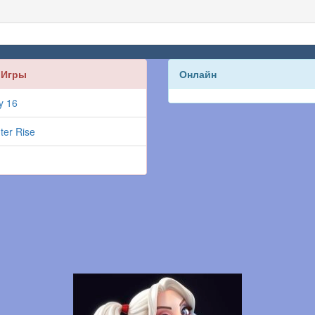
 Игры
Онлайн
y 16
ter Rise