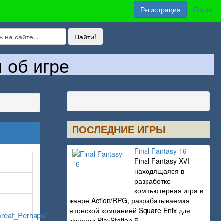
Регистрация
Логин
 об игре
ПОСЛЕДНИЕ ИГРЫ
Final Fantasy 16
Final Fantasy XVI —
находящаяся в
разработке
компьютерная игра в
жанре Action/RPG, разрабатываемая
японской компанией Square Enix для
Great_Perhaps/
консоли PlayStation 5.