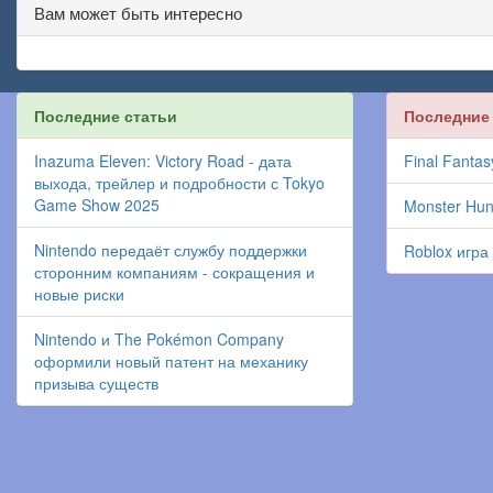
Вам может быть интересно
Последние статьи
Последние
Inazuma Eleven: Victory Road - дата
Final Fantas
выхода, трейлер и подробности с Tokyo
Game Show 2025
Monster Hun
Nintendo передаёт службу поддержки
Roblox игра
сторонним компаниям - сокращения и
новые риски
Nintendo и The Pokémon Company
оформили новый патент на механику
призыва существ