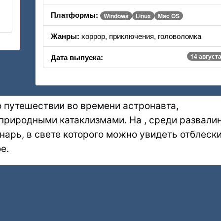
Платформы:
Windows
Linux
Mac OS
Жанры:
хоррор, приключения, головоломка
Дата выпуска:
14 августа
о путешествии во времени астронавта,
риродными катаклизмами. На , среди развалин
арь, в свете которого можно увидеть отблеск
е.