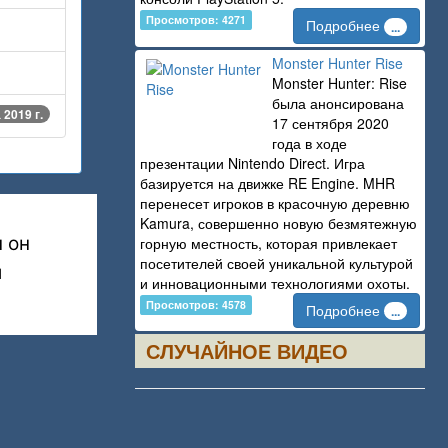
Просмотров: 4271
Подробнее
...
Monster Hunter Rise
Monster Hunter: Rise
была анонсирована
 2019 г.
17 сентября 2020
года в ходе
презентации Nintendo Direct. Игра
базируется на движке RE Engine. MHR
перенесет игроков в красочную деревню
Kamura, совершенно новую безмятежную
 он
горную местность, которая привлекает
посетителей своей уникальной культурой
и
и инновационными технологиями охоты.
Просмотров: 4578
Подробнее
...
СЛУЧАЙНОЕ ВИДЕО