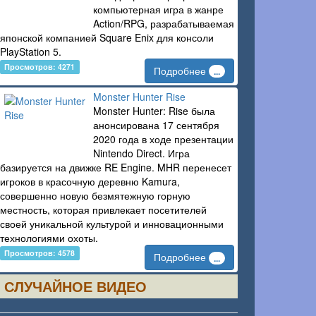
компьютерная игра в жанре
Action/RPG, разрабатываемая
японской компанией Square Enix для консоли
PlayStation 5.
Просмотров: 4271
Подробнее
...
Monster Hunter Rise
Monster Hunter: Rise была
анонсирована 17 сентября
2020 года в ходе презентации
Nintendo Direct. Игра
базируется на движке RE Engine. MHR перенесет
игроков в красочную деревню Kamura,
совершенно новую безмятежную горную
местность, которая привлекает посетителей
своей уникальной культурой и инновационными
технологиями охоты.
Просмотров: 4578
Подробнее
...
СЛУЧАЙНОЕ ВИДЕО