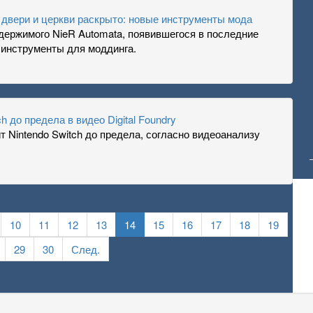
 двери и церкви раскрыто: новые инструменты мода
держимого NieR Automata, появившегося в последние
е инструменты для моддинга.
h до предела в видео Digital Foundry
т Nintendo Switch до предела, согласно видеоанализу
10
11
12
13
14
15
16
17
18
19
29
30
След.