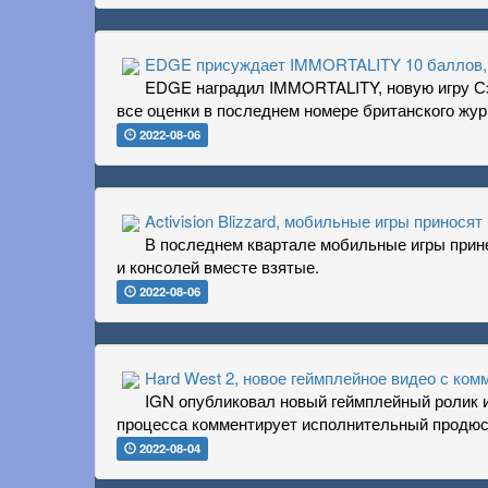
EDGE присуждает IMMORTALITY 10 баллов, 
EDGE наградил IMMORTALITY, новую игру Сэ
все оценки в последнем номере британского жур
2022-08-06
Activision Blizzard, мобильные игры принося
В последнем квартале мобильные игры принес
и консолей вместе взятые.
2022-08-06
Hard West 2, новое геймплейное видео с ко
IGN опубликовал новый геймплейный ролик иг
процесса комментирует исполнительный продюс
2022-08-04