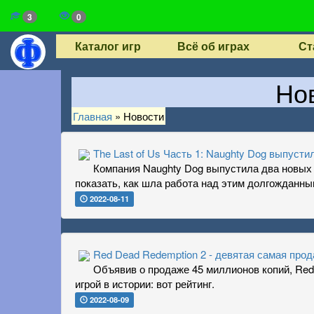
3
0
Каталог игр
Всё об играх
Ст
Нов
Главная
»
Новости
The Last of Us Часть 1: Naughty Dog выпуст
Компания Naughty Dog выпустила два новых с
показать, как шла работа над этим долгожданны
2022-08-11
Red Dead Redemption 2 - девятая самая прода
Объявив о продаже 45 миллионов копий, Red
игрой в истории: вот рейтинг.
2022-08-09