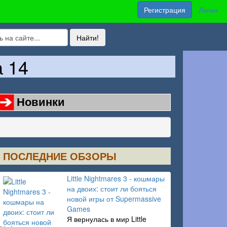
Регистрация
Логин
а 14
Новинки
ПОСЛЕДНИЕ ОБЗОРЫ
Little Nightmares 3 - кошмары
на двоих: стоит ли бояться
новой игры от Supermassive
Games
Я вернулась в мир Little