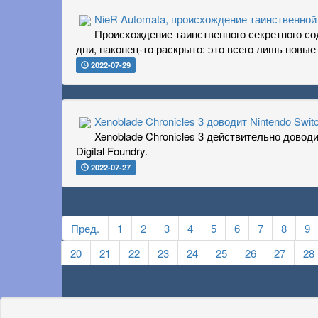
NieR Automata, происхождение таинственной
Происхождение таинственного секретного со
дни, наконец-то раскрыто: это всего лишь новы
2022-07-29
Xenoblade Chronicles 3 доводит Nintendo Switc
Xenoblade Chronicles 3 действительно доводи
Digital Foundry.
2022-07-27
Пред.
1
2
3
4
5
6
7
8
9
20
21
22
23
24
25
26
27
28