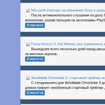
Microsoft отвечает на обвинения Sony и указ
После антимонопольного слушания по делу S
монополии, указав пальцем на эксклюзивы PlaySt
2022-08-02
Forza Horizon 5: Hot Wheels уже перевалила 
Вышедшее всего несколько дней назад расши
за миллион игроков.
2022-07-31
Xenoblade Chronicles 3, стартовый трейлер э
С сегодняшнего дня Xenoblade Chronicles 3 д
демонстрирует неизбежный стартовый трейлер: 
2022-07-29