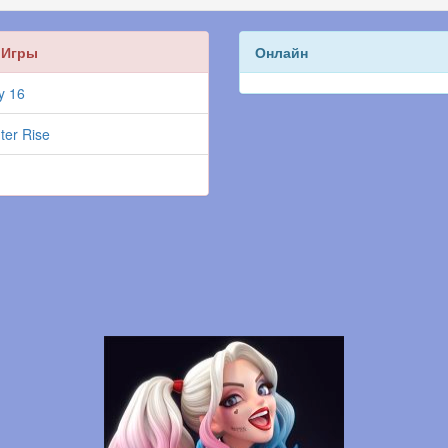
 Игры
Онлайн
y 16
ter Rise