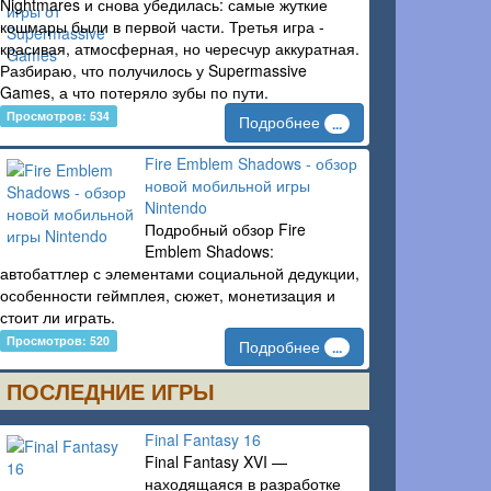
Nightmares и снова убедилась: самые жуткие
кошмары были в первой части. Третья игра -
красивая, атмосферная, но чересчур аккуратная.
Разбираю, что получилось у Supermassive
Games, а что потеряло зубы по пути.
Просмотров: 534
Подробнее
...
Fire Emblem Shadows - обзор
новой мобильной игры
Nintendo
Подробный обзор Fire
Emblem Shadows:
автобаттлер с элементами социальной дедукции,
особенности геймплея, сюжет, монетизация и
стоит ли играть.
Просмотров: 520
Подробнее
...
ПОСЛЕДНИЕ ИГРЫ
Final Fantasy 16
Final Fantasy XVI —
находящаяся в разработке