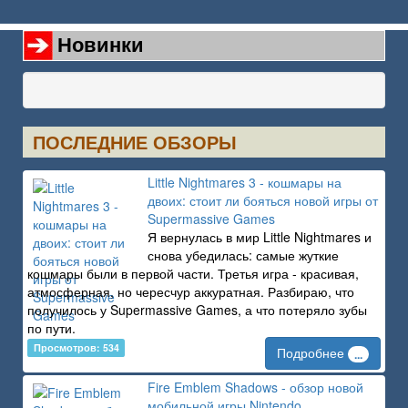
Новинки
ПОСЛЕДНИЕ ОБЗОРЫ
Little Nightmares 3 - кошмары на
двоих: стоит ли бояться новой игры от
Supermassive Games
Я вернулась в мир Little Nightmares и
снова убедилась: самые жуткие
кошмары были в первой части. Третья игра - красивая,
атмосферная, но чересчур аккуратная. Разбираю, что
получилось у Supermassive Games, а что потеряло зубы
по пути.
Просмотров: 534
Подробнее
...
Fire Emblem Shadows - обзор новой
мобильной игры Nintendo