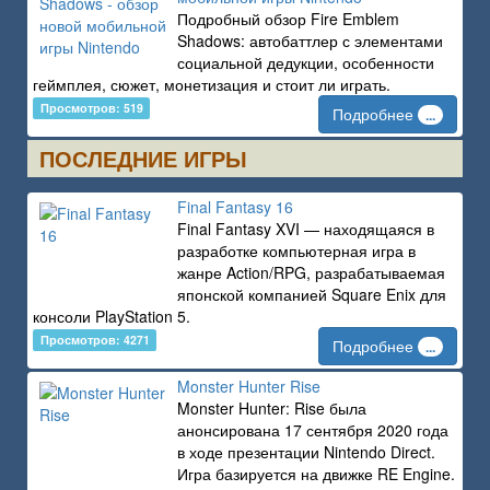
Подробный обзор Fire Emblem
Shadows: автобаттлер с элементами
социальной дедукции, особенности
геймплея, сюжет, монетизация и стоит ли играть.
Просмотров: 519
Подробнее
...
ПОСЛЕДНИЕ ИГРЫ
Final Fantasy 16
Final Fantasy XVI — находящаяся в
разработке компьютерная игра в
жанре Action/RPG, разрабатываемая
японской компанией Square Enix для
консоли PlayStation 5.
Просмотров: 4271
Подробнее
...
Monster Hunter Rise
Monster Hunter: Rise была
анонсирована 17 сентября 2020 года
в ходе презентации Nintendo Direct.
Игра базируется на движке RE Engine.