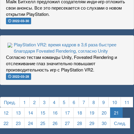
Майк Битхелл предложил создателям инди-игр отложить
свои анонсы. Все это пересекается со слухами о новом
открытии PlayStation.
2022-03-30
PlayStation VR2: время кадров в 3,6 раза быстрее
благодаря Foveated Rendering, согласно Unity
Согласно тестам команды Unity, Foveated Rendering и
отслеживание глаз значительно повышают
производительность игр с PlayStation VR2.
2022-03-28
Пред.
1
2
3
4
5
6
7
8
9
10
11
12
13
14
15
16
17
18
19
20
21
22
23
24
25
26
27
28
29
30
След.