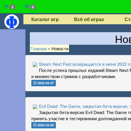
3
0
Каталог игр
Всё об играх
Ст
Нов
Главная
»
Новости
Steam Next Fest возвращается в июне 2022 г
После успеха прошлых изданий Steam Next F
и множеством стримов с разработчиками.
2022-03-27
Evil Dead: The Game, закрытая бета-версия,
Закрытая бета-версия Evil Dead: The Game т
принять участие в тестировании долгожданной и
2022-03-26