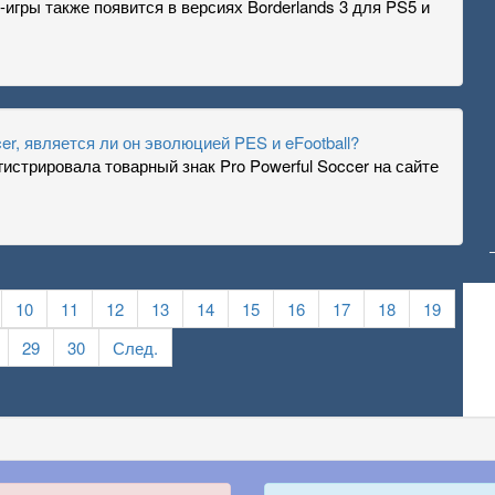
гры также появится в версиях Borderlands 3 для PS5 и
er, является ли он эволюцией PES и eFootball?
истрировала товарный знак Pro Powerful Soccer на сайте
10
11
12
13
14
15
16
17
18
19
29
30
След.