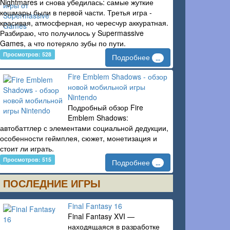
Nightmares и снова убедилась: самые жуткие
кошмары были в первой части. Третья игра -
красивая, атмосферная, но чересчур аккуратная.
Разбираю, что получилось у Supermassive
Games, а что потеряло зубы по пути.
Просмотров: 528
Подробнее
...
Fire Emblem Shadows - обзор
новой мобильной игры
Nintendo
Подробный обзор Fire
Emblem Shadows:
автобаттлер с элементами социальной дедукции,
особенности геймплея, сюжет, монетизация и
стоит ли играть.
Просмотров: 515
Подробнее
...
ПОСЛЕДНИЕ ИГРЫ
Final Fantasy 16
Final Fantasy XVI —
находящаяся в разработке