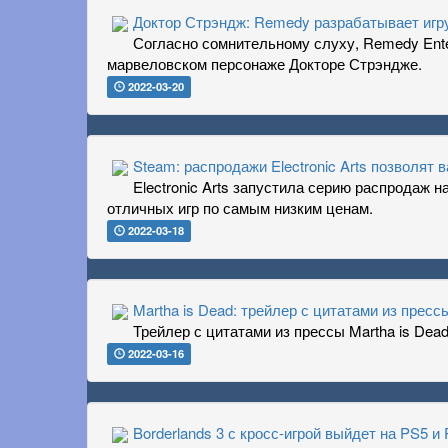
Доктор Стрэндж: Remedy разрабатывает игру 
Согласно сомнительному слуху, Remedy Enter
марвеловском персонаже Докторе Стрэндже.
2022-03-20
Steam: распродажи Electronic Arts позволят
Electronic Arts запустила серию распродаж 
отличных игр по самым низким ценам.
2022-03-18
Martha is Dead: трейлер с цитатами из пресс
Трейлер с цитатами из прессы Martha is Dead
2022-03-16
Borderlands 3 с кросс-игрой выйдет на PS5 и 