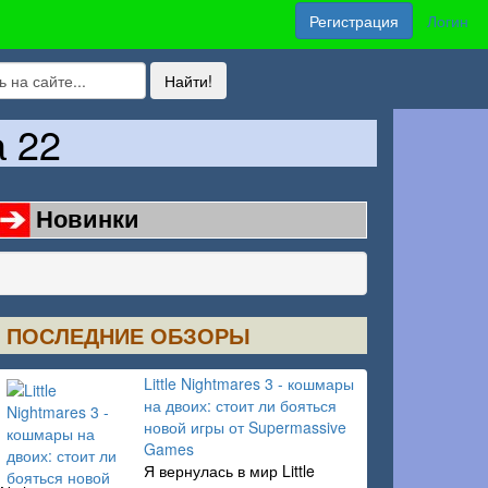
Регистрация
Логин
а 22
Новинки
ПОСЛЕДНИЕ ОБЗОРЫ
Little Nightmares 3 - кошмары
на двоих: стоит ли бояться
новой игры от Supermassive
Games
Я вернулась в мир Little