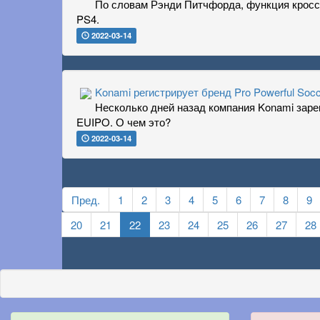
По словам Рэнди Питчфорда, функция кросс-и
PS4.
2022-03-14
Konami регистрирует бренд Pro Powerful Socc
Несколько дней назад компания Konami зарег
EUIPO. О чем это?
2022-03-14
Пред.
1
2
3
4
5
6
7
8
9
20
21
22
23
24
25
26
27
28