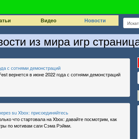
атьи
Видео
Новости
ости из мира игр страниц
ода с сотнями демонстраций
est вернется в июне 2022 года с сотнями демонстраций
 через su Xbox: присоединяйтесь
олько что стартовала на Xbox: давайте посмотрим, как
гры по мотивам саги Сэма Рэйми.