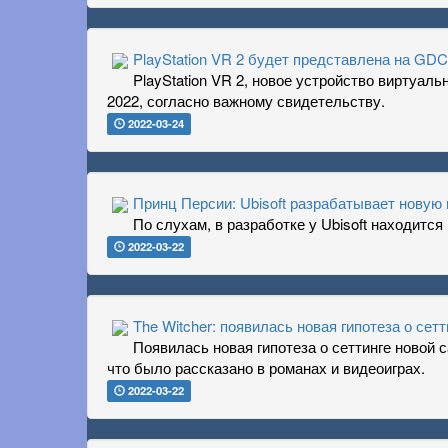
PlayStation VR 2 будет представлена на GDC
PlayStation VR 2, новое устройство виртуал
2022, согласно важному свидетельству.
2022-03-24
Принц Персии: Ubisoft разрабатывает новую 
По слухам, в разработке у Ubisoft находится 
2022-03-22
The Witcher: появилась новая гипотеза о сетт
Появилась новая гипотеза о сеттинге новой с
что было рассказано в романах и видеоиграх.
2022-03-22