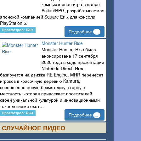
компьютерная игра в жанре
Action/RPG, разрабатываемая
японской компанией Square Enix для консоли
PlayStation 5.
Просмотров: 4267
Подробнее
...
Monster Hunter Rise
Monster Hunter: Rise была
анонсирована 17 сентября
2020 года в ходе презентации
Nintendo Direct. Игра
базируется на движке RE Engine. MHR перенесет
игроков в красочную деревню Kamura,
совершенно новую безмятежную горную
местность, которая привлекает посетителей
своей уникальной культурой и инновационными
технологиями охоты.
Просмотров: 4574
Подробнее
...
СЛУЧАЙНОЕ ВИДЕО