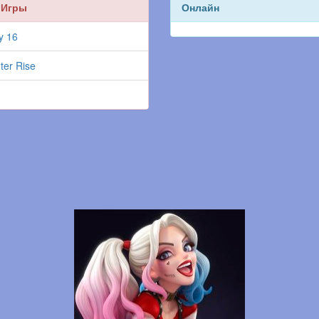
 Игры
Онлайн
y 16
ter Rise