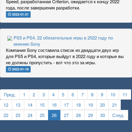
Speed, разработанная Criterion, ожидается к концу 2022
года, после завершения разработки.
2022-01-21
PS5 и PS4, 22 обязательные игры в 2022 году по
мнению Sony
Компания Sony составила список из двадцати двух игр
для PS5 и PS4, которые выйдут в 2022 году и которые вы
не должны пропустить - вот что это за игры.
2022-01-19
Пред.
1
2
3
4
5
6
7
8
9
10
11
12
13
14
15
16
17
18
19
20
21
22
23
24
25
26
27
28
29
30
След.