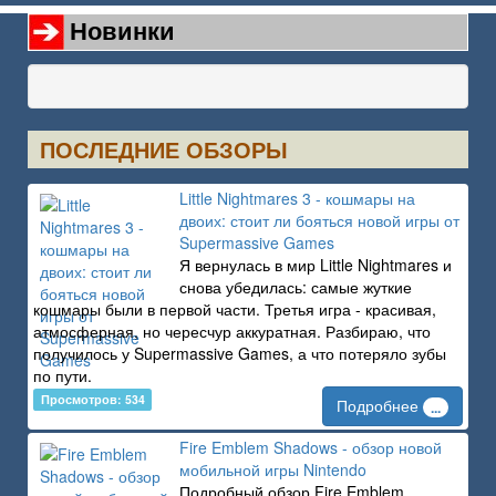
Новинки
ПОСЛЕДНИЕ ОБЗОРЫ
Little Nightmares 3 - кошмары на
двоих: стоит ли бояться новой игры от
Supermassive Games
Я вернулась в мир Little Nightmares и
снова убедилась: самые жуткие
кошмары были в первой части. Третья игра - красивая,
атмосферная, но чересчур аккуратная. Разбираю, что
получилось у Supermassive Games, а что потеряло зубы
по пути.
Просмотров: 534
Подробнее
...
Fire Emblem Shadows - обзор новой
мобильной игры Nintendo
Подробный обзор Fire Emblem