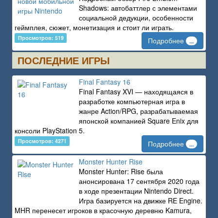
Shadows: автобаттлер с элементами
социальной дедукции, особенности
геймплея, сюжет, монетизация и стоит ли играть.
Просмотров: 519
Подробнее
...
ПОСЛЕДНИЕ ИГРЫ
Final Fantasy 16
Final Fantasy XVI — находящаяся в
разработке компьютерная игра в
жанре Action/RPG, разрабатываемая
японской компанией Square Enix для
консоли PlayStation 5.
Просмотров: 4271
Подробнее
...
Monster Hunter Rise
Monster Hunter: Rise была
анонсирована 17 сентября 2020 года
в ходе презентации Nintendo Direct.
Игра базируется на движке RE Engine.
MHR перенесет игроков в красочную деревню Kamura,