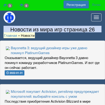
Регистрация
Логин
3
0
Toggl
navig
Новости из мира игр страница 26
Главная
»
Новости
Bayonetta 3: ведущий дизайнер игры уже давно
покинул PlatinumGames
Оказывается, ведущий дизайнер Bayonetta 3 давно
покинул команду разработчиков PlatinumGames. И вот где
он сейчас работает.
2022-01-31
Microsoft покупает Activision, ритейлер предупреждает
покупателей: выбирайте консоль с умом
Последствия приобретения Activision Blizzard в мире