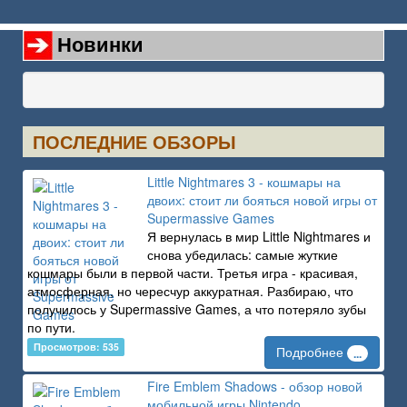
Новинки
ПОСЛЕДНИЕ ОБЗОРЫ
Little Nightmares 3 - кошмары на
двоих: стоит ли бояться новой игры от
Supermassive Games
Я вернулась в мир Little Nightmares и
снова убедилась: самые жуткие
кошмары были в первой части. Третья игра - красивая,
атмосферная, но чересчур аккуратная. Разбираю, что
получилось у Supermassive Games, а что потеряло зубы
по пути.
Просмотров: 535
Подробнее
...
Fire Emblem Shadows - обзор новой
мобильной игры Nintendo