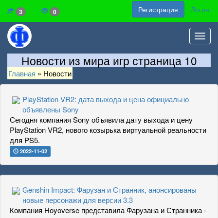
Регистрация
Логин
3
0
Toggl
navig
Новости из мира игр страница 10
Главная
»
Новости
PlayStation VR2: дата выхода и цена официально
объявлены Sony
Сегодня компания Sony объявила дату выхода и цену
PlayStation VR2, нового козырька виртуальной реальности
для PS5.
2022-11-02
Genshin Impact: Фарузан и Странник, анонсированы
новые персонажи для версии 3.3
Компания Hoyoverse представила Фарузана и Странника -