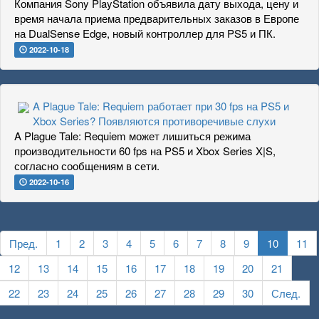
Компания Sony PlayStation объявила дату выхода, цену и
время начала приема предварительных заказов в Европе
на DualSense Edge, новый контроллер для PS5 и ПК.
2022-10-18
A Plague Tale: Requiem работает при 30 fps на PS5 и
Xbox Series? Появляются противоречивые слухи
A Plague Tale: Requiem может лишиться режима
производительности 60 fps на PS5 и Xbox Series X|S,
согласно сообщениям в сети.
2022-10-16
Пред.
1
2
3
4
5
6
7
8
9
10
11
12
13
14
15
16
17
18
19
20
21
22
23
24
25
26
27
28
29
30
След.