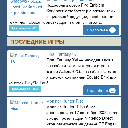
Подробный обзор Fire Emblem
Shadows: автобаттлер с элементами
социальной дедукции, особенности
геймплея, сюжет, монетизация и стоит ли играть.
Просмотров: 520
Подробнее
...
ПОСЛЕДНИЕ ИГРЫ
Final Fantasy 16
Final Fantasy XVI — находящаяся в
разработке компьютерная игра в
жанре Action/RPG, разрабатываемая
японской компанией Square Enix для
консоли PlayStation 5.
Просмотров: 4272
Подробнее
...
Monster Hunter Rise
Monster Hunter: Rise была
анонсирована 17 сентября 2020 года
в ходе презентации Nintendo Direct.
Игра базируется на движке RE Engine.