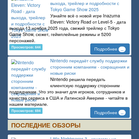
выхода, трейлер и подробности с
Tokyo Game Show 2025
Узнайте всё о новой игре Inazuma
Eleven: Victory Road от Level-5 - дата
выхода 13 ноября 2025 года, свежий трейлер с Tokyo
Game Show, сюжет, геймплейные режимы и 5200
персонажей.
Просмотров: 644
Подробнее
...
Nintendo передаёт службу поддержки
сторонним компаниям - сокращения и
новые риски
Nintendo решила передать
клиентскую поддержку сторонним
подрядчикам. Что это значит для игроков, сотрудников и
качества сервиса в США и Латинской Америке - читайте в
нашем материале.
Просмотров: 694
Подробнее
...
ПОСЛЕДНИЕ ОБЗОРЫ
Little Nightmares 3 - кошмары на