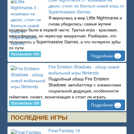
двоих: стоит ли бояться новой игры от
Supermassive Games
Я вернулась в мир Little Nightmares и
снова убедилась: самые жуткие
кошмары были в первой части. Третья игра - красивая,
атмосферная, но чересчур аккуратная. Разбираю, что
получилось у Supermassive Games, а что потеряло зубы
по пути.
Просмотров: 534
Подробнее
...
Fire Emblem Shadows - обзор новой
мобильной игры Nintendo
Подробный обзор Fire Emblem
Shadows: автобаттлер с элементами
социальной дедукции, особенности
геймплея, сюжет, монетизация и стоит ли играть.
Просмотров: 520
Подробнее
...
ПОСЛЕДНИЕ ИГРЫ
Final Fantasy 16