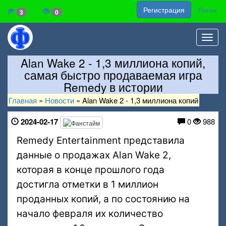
Регистрация
Логин
3
0
Toggl
navig
Alan Wake 2 - 1,3 миллиона копий,
самая быстро продаваемая игра
Remedy в истории
Главная
»
Новости
»
Alan Wake 2 - 1,3 миллиона копий
2024-02-17
0
988
Remedy Entertainment представила
данные о продажах Alan Wake 2,
которая в конце прошлого года
достигла отметки в 1 миллион
проданных копий, а по состоянию на
начало февраля их количество