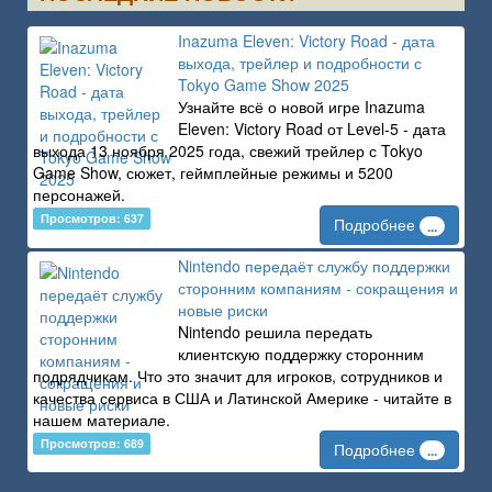
Inazuma Eleven: Victory Road - дата
выхода, трейлер и подробности с
Tokyo Game Show 2025
Узнайте всё о новой игре Inazuma
Eleven: Victory Road от Level-5 - дата
выхода 13 ноября 2025 года, свежий трейлер с Tokyo
Game Show, сюжет, геймплейные режимы и 5200
персонажей.
Просмотров: 637
Подробнее
...
Nintendo передаёт службу поддержки
сторонним компаниям - сокращения и
новые риски
Nintendo решила передать
клиентскую поддержку сторонним
подрядчикам. Что это значит для игроков, сотрудников и
качества сервиса в США и Латинской Америке - читайте в
нашем материале.
Просмотров: 689
Подробнее
...