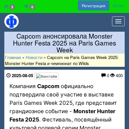
Регистрация
Логин
3
0
Toggl
navig
Capcom анонсировала Monster
Hunter Festa 2025 на Paris Games
Week
Главная
»
Новости
»
Capcom на Paris Games Week 2025:
Monster Hunter Festa и чемпионат по Wilds
2025-08-05
0
400
Компания
Capcom
официально
подтвердила своё участие в выставке
Paris Games Week 2025, где представит
грандиозное событие -
Monster Hunter
Festa 2025
. Фестиваль, посвящённый
культовой ролевой серии Monster