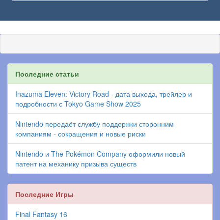
Последние статьи
Inazuma Eleven: Victory Road - дата выхода, трейлер и
подробности с Tokyo Game Show 2025
Nintendo передаёт службу поддержки сторонним
компаниям - сокращения и новые риски
Nintendo и The Pokémon Company оформили новый
патент на механику призыва существ
Последние Игры
Final Fantasy 16