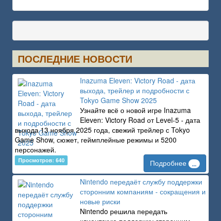
ПОСЛЕДНИЕ НОВОСТИ
Inazuma Eleven: Victory Road - дата
выхода, трейлер и подробности с
Tokyo Game Show 2025
Узнайте всё о новой игре Inazuma
Eleven: Victory Road от Level-5 - дата
выхода 13 ноября 2025 года, свежий трейлер с Tokyo
Game Show, сюжет, геймплейные режимы и 5200
персонажей.
Просмотров: 640
Подробнее
...
Nintendo передаёт службу поддержки
сторонним компаниям - сокращения и
новые риски
Nintendo решила передать
клиентскую поддержку сторонним