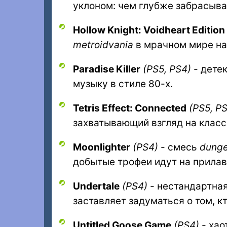
уклоном: чем глубже забрасыва
Hollow Knight: Voidheart Edition
metroidvania
в мрачном мире на
Paradise Killer
(PS5, PS4)
- дете
музыку в стиле 80-х.
Tetris Effect: Connected
(PS5, P
захватывающий взгляд на класс
Moonlighter
(PS4)
- смесь
dunge
добытые трофеи идут на прилав
Undertale
(PS4)
- нестандартная
заставляет задуматься о том, к
Untitled Goose Game
(PS4)
- хао