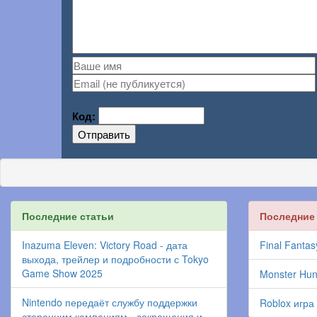
Код:
Отправить
Последние статьи
Последние
Inazuma Eleven: Victory Road - дата
Final Fantas
выхода, трейлер и подробности с Tokyo
Game Show 2025
Monster Hun
Nintendo передаёт службу поддержки
Roblox игра
сторонним компаниям - сокращения и