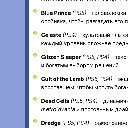
Blue Prince
(PS5)
- головоломка-
особняка, чтобы разгадать его т
Celeste
(PS4)
- культовый платф
каждый уровень сложнее пред
Citizen Sleeper
(PS5, PS4)
- текс
и богатым выбором решений.
Cult of the Lamb
(PS5, PS4)
- экш
восставшем, чтобы мстить богам
Dead Cells
(PS5, PS4)
- динамич
metroidvania
и постоянным драй
Dredge
(PS5, PS4)
- рыболовное