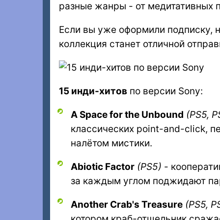
разные жанры - от медитативных 
Если вы уже оформили подписку, н
коллекция станет отличной отправ
15 инди-хитов
по версии Sony:
A Space for the Unbound
(PS5, P
классических point-and-click, 
налётом мистики.
Abiotic Factor
(PS5)
- кооперати
за каждым углом поджидают п
Another Crab's Treasure
(PS5, P
котором краб-отшельник сража