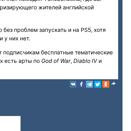
роризирующего жителей английской
без проблем запускать и на PS5, хотя
 у них нет.
ёт подписчикам бесплатные тематические
их есть арты по
God of War
,
Diablo IV
и