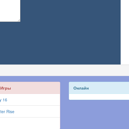
 Игры
Онлайн
y 16
ter Rise