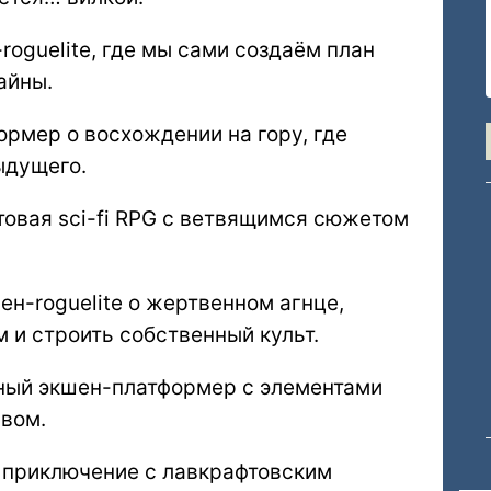
roguelite, где мы сами создаём план
айны.
ормер о восхождении на гору, где
ыдущего.
товая sci-fi RPG с ветвящимся сюжетом
ен-roguelite о жертвенном агнце,
 и строить собственный культ.
ный экшен-платформер с элементами
вом.
 приключение с лавкрафтовским