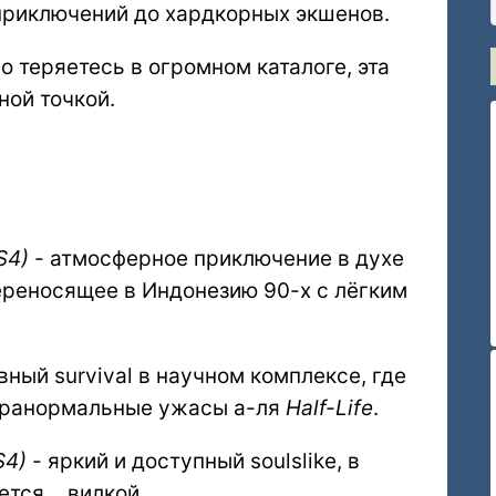
приключений до хардкорных экшенов.
о теряетесь в огромном каталоге, эта
ной точкой.
S4)
- атмосферное приключение в духе
переносящее в Индонезию 90-х с лёгким
вный survival в научном комплексе, где
аранормальные ужасы а-ля
Half-Life
.
S4)
- яркий и доступный soulslike, в
ется… вилкой.