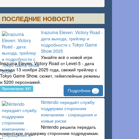
ПОСЛЕДНИЕ НОВОСТИ
Inazuma Eleven: Victory Road -
дата выхода, трейлер и
подробности с Tokyo Game
Show 2025
Узнайте всё о новой игре
Inazuma Eleven: Victory Road от Level-5 - дата
выхода 13 ноября 2025 года, свежий трейлер с
Tokyo Game Show, сюжет, геймплейные режимы
и 5200 персонажей.
Просмотров: 637
Подробнее
...
Nintendo передаёт службу
поддержки сторонним
компаниям - сокращения и
новые риски
Nintendo решила передать
клиентскую поддержку сторонним подрядчикам.