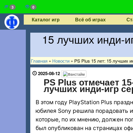
3
0
Каталог игр
Всё об играх
Ст
15 лучших инди-иг
Главная
»
Новости
»
PS Plus 15 лет: 15 лучших и
2025-08-12
PS Plus отмечает 15
лучших инди-игр се
В этом году PlayStation Plus празд
юбилея Sony решила порадовать и
которые, по их мнению, должен п
был опубликован на страницах оф