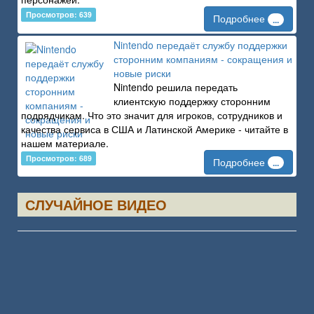
Просмотров: 639
Подробнее
...
Nintendo передаёт службу поддержки
сторонним компаниям - сокращения и
новые риски
Nintendo решила передать
клиентскую поддержку сторонним
подрядчикам. Что это значит для игроков, сотрудников и
качества сервиса в США и Латинской Америке - читайте в
нашем материале.
Просмотров: 689
Подробнее
...
СЛУЧАЙНОЕ ВИДЕО