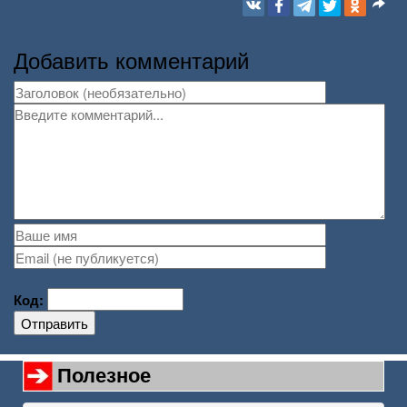
Добавить комментарий
Код:
Отправить
Полезное