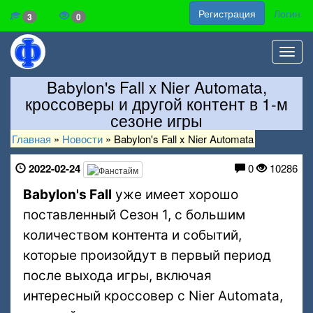
Регистрация
Логин
3
0
Toggl
navig
Babylon's Fall x Nier Automata,
кроссоверы и другой контент в 1-м
сезоне игры
Главная
»
Новости
»
Babylon's Fall x Nier Automata
2022-02-24
0
10286
Babylon's Fall
уже имеет хорошо
поставленный Сезон 1, с большим
количеством контента и событий,
которые произойдут в первый период
после выхода игры, включая
интересный кроссовер с Nier Automata,