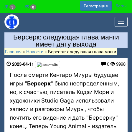
Регистрация
Логин
3
0
Toggl
navig
Берсерк: следующая глава манги
имеет дату выхода
Главная
»
Новости
»
Берсерк: следующая глава манги
2023-04-11
0
9998
После смерти Кентаро Миуры будущее
игры "
Берсерк
" было неопределенным,
но, к счастью, писатель Кодзи Мори и
художники Studio Gaga использовали
записи и разговоры Миуры, чтобы
почтить его видение и дать "Берсерку"
конец. Теперь Young Animal - издатель