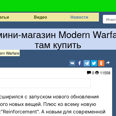
атьи
Видео
Новости
т мини-магазин Modern Warfa
там купить
ern Warfare
0
11558
расширился с запуском нового обновления
ного новых вещей. Плюс ко всему новую
м:"Reinforcement". А новым для современной