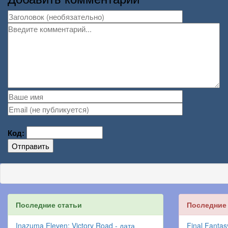
Код:
Отправить
Последние статьи
Последние
Inazuma Eleven: Victory Road - дата
Final Fantas