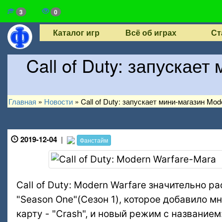
3
0
Каталог игр
Всё об играх
Ст
Call of Duty: запускае
Главная
»
Новости
»
Call of Duty: запускает мини-магазин Mod
2019-12-04
|
Фанстайм
Call of Duty: Modern Warfare значительно 
"Season One"(Сезон 1), которое добавило м
карту - "Crash", и новый режим с название