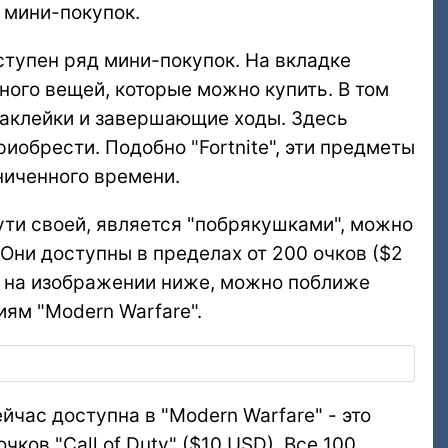
 мини-покупок.
оступен ряд мини-покупок. На вкладке
ного вещей, которые можно купить. В том
 наклейки и завершающие ходы. Здесь
обрести. Подобно "Fortnite", эти предметы
ниченного времени.
ути своей, является "побрякушками", можно
 Они доступны в пределах от 200 очков ($2
но на изображении ниже, можно поближе
ям "Modern Warfare".
час доступна в "Modern Warfare" - это
ков "Call of Duty" ($10 USD). Все 100