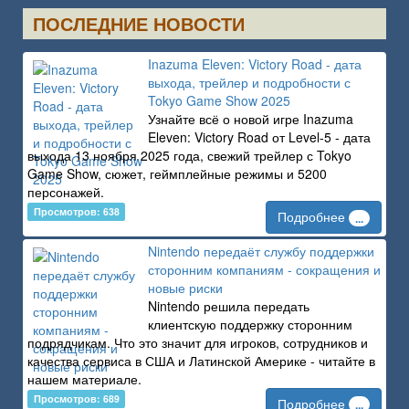
ПОСЛЕДНИЕ НОВОСТИ
Inazuma Eleven: Victory Road - дата
выхода, трейлер и подробности с
Tokyo Game Show 2025
Узнайте всё о новой игре Inazuma
Eleven: Victory Road от Level-5 - дата
выхода 13 ноября 2025 года, свежий трейлер с Tokyo
Game Show, сюжет, геймплейные режимы и 5200
персонажей.
Просмотров: 638
Подробнее
...
Nintendo передаёт службу поддержки
сторонним компаниям - сокращения и
новые риски
Nintendo решила передать
клиентскую поддержку сторонним
подрядчикам. Что это значит для игроков, сотрудников и
качества сервиса в США и Латинской Америке - читайте в
нашем материале.
Просмотров: 689
Подробнее
...