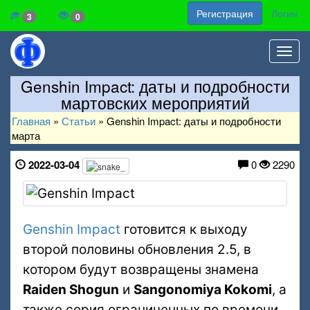
Регистрация
Логин
3
0
Toggl
navig
Genshin Impact: даты и подробности
мартовских мероприятий
Главная
»
Статьи
»
Genshin Impact: даты и подробности
марта
2022-03-04
0
2290
Genshin Impact
готовится к выходу
второй половины обновления 2.5, в
котором будут возвращены знамена
Raiden Shogun
и
Sangonomiya Kokomi
, а
также серия ограниченных по времени