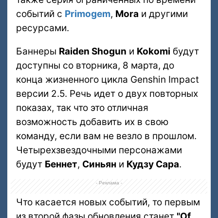
событий с
Primogem
,
Mora
и другими
ресурсами.
Баннеры
Raiden Shogun
и
Kokomi
будут
доступны со вторника, 8 марта, до
конца жизненного цикла Genshin Impact
версии 2.5. Речь идет о двух повторных
показах, так что это отличная
возможность добавить их в свою
команду, если вам не везло в прошлом.
Четырехзвездочными персонажами
будут
Беннет
,
Синьян
и
Кудзу Сара
.
- Реклама -
Что касается новых событий, то первым
из второй фазы обновления станет
"Of