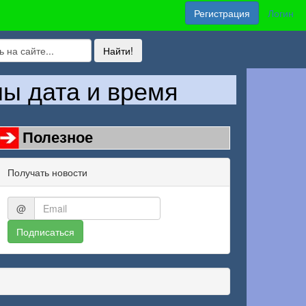
Регистрация
Логин
ны дата и время
Полезное
Получать новости
@
Подписаться