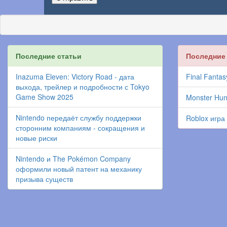
Последние статьи
Последние
Inazuma Eleven: Victory Road - дата
Final Fantas
выхода, трейлер и подробности с Tokyo
Game Show 2025
Monster Hun
Nintendo передаёт службу поддержки
Roblox игра
сторонним компаниям - сокращения и
новые риски
Nintendo и The Pokémon Company
оформили новый патент на механику
призыва существ