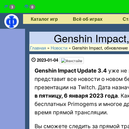
3
0
Каталог игр
Всё об играх
Ст
Genshin Impact
Главная
»
Новости
»
Genshin Impact, обновление 
2023-01-04
Genshin Impact Update 3.4
уже не 
представит все новости о новом 
презентации на Twitch. Дата назн
в пятницу, 6 января 2023 года
. К
бесплатных Primogems и многое д
время прямой трансляции.
Вы сможете следить за прямой тра