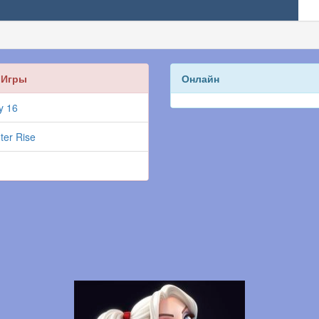
 Игры
Онлайн
y 16
ter Rise