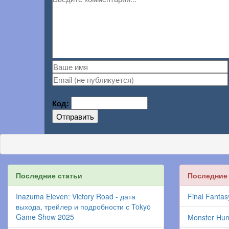
Код:
Отправить
Последние статьи
Последние
Inazuma Eleven: Victory Road - дата
Final Fantas
выхода, трейлер и подробности с Tokyo
Game Show 2025
Monster Hun