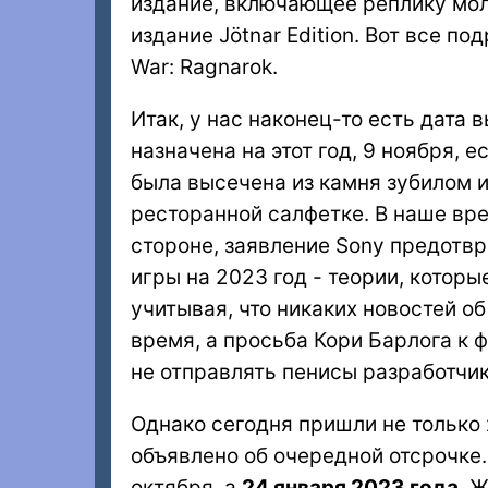
издание, включающее реплику мол
издание Jötnar Edition. Вот все п
War: Ragnarok.
Итак, у нас наконец-то есть дата в
назначена на этот год, 9 ноября, 
была высечена из камня зубилом и 
ресторанной салфетке. В наше вре
стороне, заявление Sony предотв
игры на 2023 год - теории, котор
учитывая, что никаких новостей о
время, а просьба Кори Барлога к 
не отправлять пенисы разработчик
Однако сегодня пришли не только 
объявлено об очередной отсрочке. 
октября, а
24 января 2023 года
. 