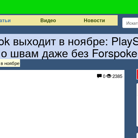
атьи
Видео
Новости
ok выходит в ноябре: PlayS
по швам даже без Forspoke
 в ноябре
0
2385