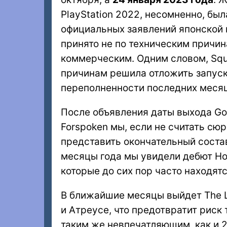
PlayStation 2022, несомненно, бы
официальных заявлений японской 
принято не по техническим причин
коммерческим. Одним словом, Squa
причинам решила отложить запуск
переполненности последних месяц
После объявления даты выхода God
Forspoken мы, если не считать с
представить окончательный состав 
месяцы года мы увидели дебют Hori
которые до сих пор часто находят
В ближайшие месяцы выйдет The Las
и Атреусе, что предотвратит риск 
таким же невпечатляющим, как и 