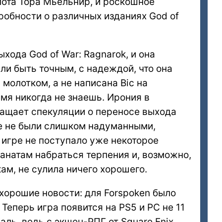
ота Тора Мьёльнир, и роскошное
одробности о различных изданиях God of
ыхода God of War: Ragnarok, и она
если быть точным, с надеждой, что она
молотком, а не написана Bic на
мя никогда не знаешь. Ирония в
ращает спекуляции о переносе выхода
ые не были слишком надуманными,
б игре не поступало уже некоторое
фанатам набраться терпения и, возможно,
ам, не сулила ничего хорошего.
хорошие новости: для Forspoken было
Теперь игра появится на PS5 и PC не 11
Жаль, ведь с экшен-РПГ от Square Enix