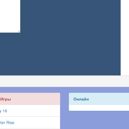
 Игры
Онлайн
y 16
ter Rise