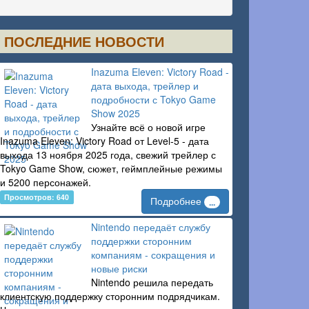
ПОСЛЕДНИЕ НОВОСТИ
Inazuma Eleven: Victory Road -
дата выхода, трейлер и
подробности с Tokyo Game
Show 2025
Узнайте всё о новой игре
Inazuma Eleven: Victory Road от Level-5 - дата
выхода 13 ноября 2025 года, свежий трейлер с
Tokyo Game Show, сюжет, геймплейные режимы
и 5200 персонажей.
Просмотров: 640
Подробнее
...
Nintendo передаёт службу
поддержки сторонним
компаниям - сокращения и
новые риски
Nintendo решила передать
клиентскую поддержку сторонним подрядчикам.