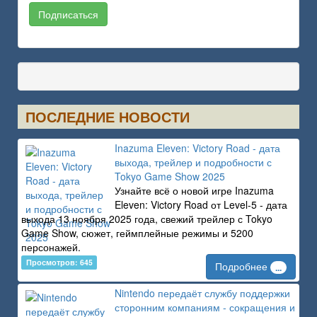
Подписаться
ПОСЛЕДНИЕ НОВОСТИ
Inazuma Eleven: Victory Road - дата
выхода, трейлер и подробности с
Tokyo Game Show 2025
Узнайте всё о новой игре Inazuma
Eleven: Victory Road от Level-5 - дата
выхода 13 ноября 2025 года, свежий трейлер с Tokyo
Game Show, сюжет, геймплейные режимы и 5200
персонажей.
Просмотров: 645
Подробнее
...
Nintendo передаёт службу поддержки
сторонним компаниям - сокращения и