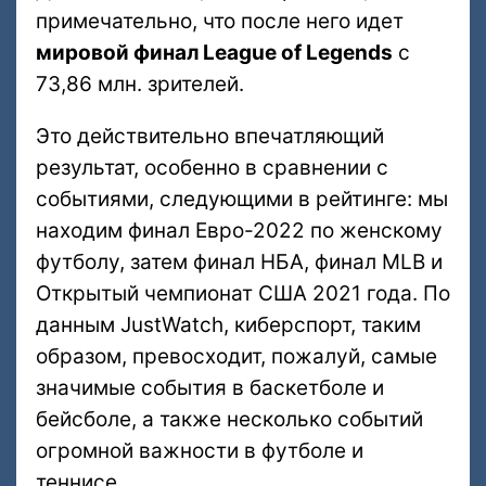
примечательно, что после него идет
мировой финал League of Legends
с
73,86 млн. зрителей.
Это действительно впечатляющий
результат, особенно в сравнении с
событиями, следующими в рейтинге: мы
находим финал Евро-2022 по женскому
футболу, затем финал НБА, финал MLB и
Открытый чемпионат США 2021 года. По
данным JustWatch, киберспорт, таким
образом, превосходит, пожалуй, самые
значимые события в баскетболе и
бейсболе, а также несколько событий
огромной важности в футболе и
теннисе.