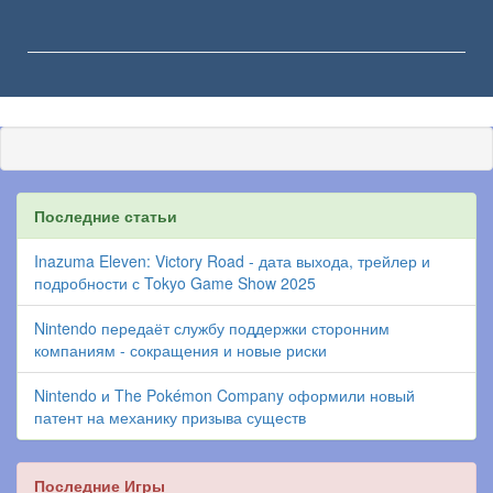
Последние статьи
Inazuma Eleven: Victory Road - дата выхода, трейлер и
подробности с Tokyo Game Show 2025
Nintendo передаёт службу поддержки сторонним
компаниям - сокращения и новые риски
Nintendo и The Pokémon Company оформили новый
патент на механику призыва существ
Последние Игры