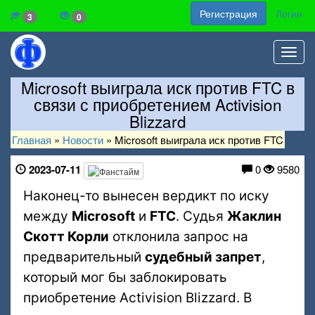
Регистрация
Логин
3
0
Toggl
navig
Microsoft выиграла иск против FTC в
связи с приобретением Activision
Blizzard
Главная
»
Новости
»
Microsoft выиграла иск против FTC
2023-07-11
0
9580
Наконец-то вынесен вердикт по иску
между
Microsoft
и
FTC
. Судья
Жаклин
Скотт Корли
отклонила запрос на
предварительный
судебный запрет
,
который мог бы заблокировать
приобретение Activision Blizzard. В