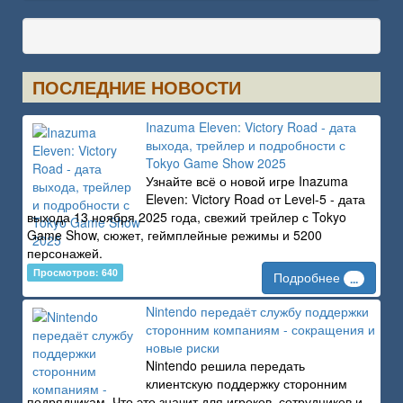
ПОСЛЕДНИЕ НОВОСТИ
Inazuma Eleven: Victory Road - дата
выхода, трейлер и подробности с
Tokyo Game Show 2025
Узнайте всё о новой игре Inazuma
Eleven: Victory Road от Level-5 - дата
выхода 13 ноября 2025 года, свежий трейлер с Tokyo
Game Show, сюжет, геймплейные режимы и 5200
персонажей.
Просмотров: 640
Подробнее
...
Nintendo передаёт службу поддержки
сторонним компаниям - сокращения и
новые риски
Nintendo решила передать
клиентскую поддержку сторонним
подрядчикам. Что это значит для игроков, сотрудников и