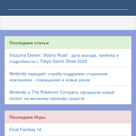
Последние статьи
Inazuma Eleven: Victory Road - дата выхода, трейлер и
подробности с Tokyo Game Show 2025
Nintendo передаёт службу поддержки сторонним
компаниям - сокращения и новые риски
Nintendo и The Pokémon Company оформили новый
патент на механику призыва существ
Последние Игры
Final Fantasy 16