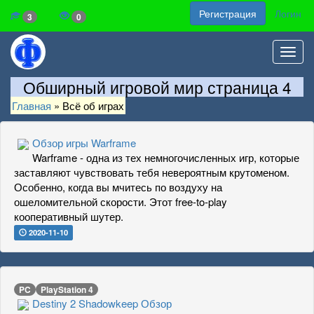
Регистрация
Логин
3
0
Toggl
navig
Обширный игровой мир страница 4
Главная
»
Всё об играх
Обзор игры Warframe
Warframe - одна из тех немногочисленных игр, которые
заставляют чувствовать тебя невероятным крутоменом.
Особенно, когда вы мчитесь по воздуху на
ошеломительной скорости. Этот free-to-play
кооперативный шутер.
2020-11-10
PC
PlayStation 4
Destiny 2 Shadowkeep Обзор