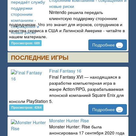
сторонним компаниям - сокращения и
новые риски
Nintendo решила передать
клиентскую поддержку сторонним
подрядчикам. Что это значит для игроков, сотрудников и
качества сервиса в США и Латинской Америке - читайте в
нашем материале.
Просмотров: 689
Подробнее
...
ПОСЛЕДНИЕ ИГРЫ
Final Fantasy 16
Final Fantasy XVI — находящаяся в
разработке компьютерная игра в
жанре Action/RPG, разрабатываемая
японской компанией Square Enix для
консоли PlayStation 5.
Просмотров: 4264
Подробнее
...
Monster Hunter Rise
Monster Hunter: Rise была
анонсирована 17 сентября 2020 года