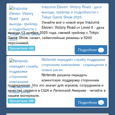
Inazuma Eleven: Victory Road - дата
выхода, трейлер и подробности с
Tokyo Game Show 2025
Узнайте всё о новой игре Inazuma
Eleven: Victory Road от Level-5 - дата
выхода 13 ноября 2025 года, свежий трейлер с Tokyo
Game Show, сюжет, геймплейные режимы и 5200
персонажей.
Просмотров: 638
Подробнее
...
Nintendo передаёт службу поддержки
сторонним компаниям - сокращения и
новые риски
Nintendo решила передать
клиентскую поддержку сторонним
подрядчикам. Что это значит для игроков, сотрудников и
качества сервиса в США и Латинской Америке - читайте в
нашем материале.
Просмотров: 689
Подробнее
...