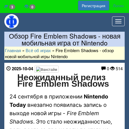
Регистрация
Логин
3
0
Toggl
navig
Обзор Fire Emblem Shadows - новая
мобильная игра от Nintendo
Главная
»
Всё об играх
»
Fire Emblem Shadows - обзор
новой мобильной игры Nintendo
2025-10-04
0
514
Неожиданный релиз
Fire Emblem Shadows
24 сентября в приложении
Nintendo
Today
внезапно появилась запись о
выходе новой игры -
Fire Emblem
Shadows
. Это стало неожиданностью,