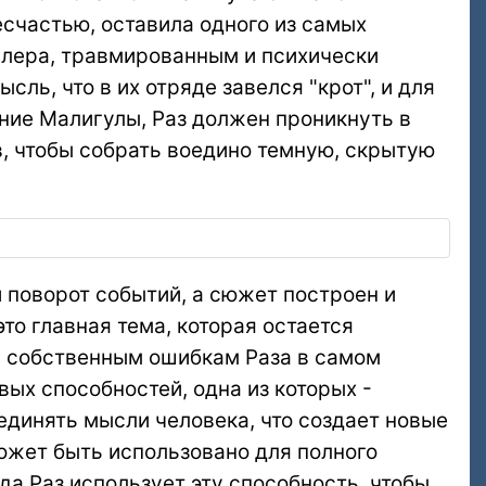
есчастью, оставила одного из самых
ллера, травмированным и психически
ль, что в их отряде завелся "крот", и для
ение Малигулы, Раз должен проникнуть в
в, чтобы собрать воедино темную, скрытую
й поворот событий, а сюжет построен и
о главная тема, которая остается
я собственным ошибкам Раза в самом
вых способностей, одна из которых -
динять мысли человека, что создает новые
ожет быть использовано для полного
да Раз использует эту способность, чтобы