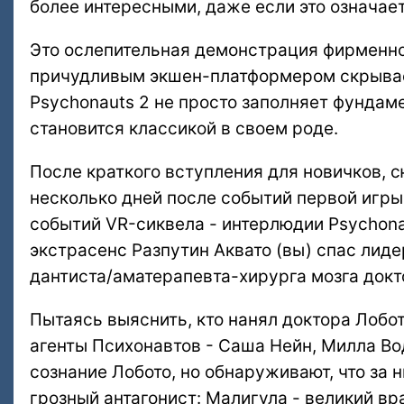
более интересными, даже если это означает
Это ослепительная демонстрация фирменног
причудливым экшен-платформером скрывае
Psychonauts 2 не просто заполняет фундам
становится классикой в своем роде.
После краткого вступления для новичков, 
несколько дней после событий первой игры
событий VR-сиквела - интерлюдии Psychonau
экстрасенс Разпутин Аквато (вы) спас лиде
дантиста/аматерапевта-хирурга мозга докт
Пытаясь выяснить, кто нанял доктора Лобот
агенты Психонавтов - Саша Нейн, Милла Во
сознание Лобото, но обнаруживают, что за 
грозный антагонист: Малигула - великий вр