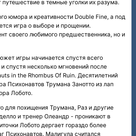
 путешествие в темные уголки их разума.
о юмора и креативности Double Fine, а под
тся игра о выборе и прощении.
ент своего любимого предшественника, но и
сюжет игры начинается спустя всего
 и спустя несколько мгновений после
ts in the Rhombus Of Ruin. Десятилетний
ра Психонавтов Трумана Занотто из лап
ора Лобото.
о для похищения Трумана, Раз и другие
делло и тренер Олеандр - проникают в
ниточки Лобото дергает гораздо более
аг Психонавтов. Малигула считался