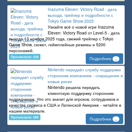
Inazuma Eleven: Victory Road - дата
выхода, трейлер и подробности с
Tokyo Game Show 2025
Узнайте всё о новой игре Inazuma
Eleven: Victory Road от Level-5 - дата
выхода 13 ноября 2025 года, свежий трейлер с Tokyo
Game Show, сюжет, геймплейные режимы и 5200
персонажей.
Просмотров: 638
Подробнее
...
Nintendo передаёт службу поддержки
сторонним компаниям - сокращения и
новые риски
Nintendo решила передать
клиентскую поддержку сторонним
подрядчикам. Что это значит для игроков, сотрудников и
качества сервиса в США и Латинской Америке - читайте в
нашем материале.
Просмотров: 689
Подробнее
...