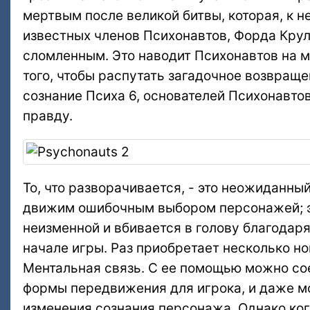
мертвым после великой битвы, которая, к н
известных членов Психонавтов, Форда Кру
сломленным. Это наводит Психонавтов на мыс
того, чтобы распутать загадочное возвращ
сознание Психа 6, основателей Психонавто
правду.
То, что разворачивается, - это неожиданны
движим ошибочным выбором персонажей; эт
неизменной и вбивается в голову благодар
начале игры. Раз приобретает несколько но
Ментальная связь. С ее помощью можно сое
формы передвижения для игрока, и даже м
изменения сознания персонажа. Однако ког