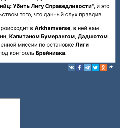
ийц: Убить Лигу Справедливости"
, и это
ством того, что данный слух правдив.
происходит в
Arkhamverse
, в ней вам
нн
,
Капитаном Бумерангом
,
Дэдшотом
енной миссии по остановке
Лиги
 под контроль
Брейниака
.