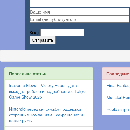
Код:
Отправить
Последние статьи
Последние
Inazuma Eleven: Victory Road - дата
Final Fantas
выхода, трейлер и подробности с Tokyo
Game Show 2025
Monster Hun
Nintendo передаёт службу поддержки
Roblox игра
сторонним компаниям - сокращения и
новые риски