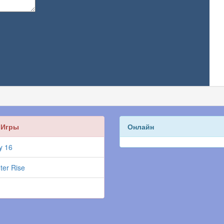
 Игры
Онлайн
y 16
ter Rise