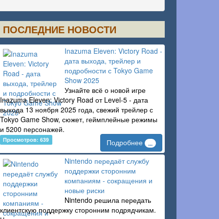
ПОСЛЕДНИЕ НОВОСТИ
Inazuma Eleven: Victory Road -
дата выхода, трейлер и
подробности с Tokyo Game
Show 2025
Узнайте всё о новой игре
Inazuma Eleven: Victory Road от Level-5 - дата
выхода 13 ноября 2025 года, свежий трейлер с
Tokyo Game Show, сюжет, геймплейные режимы
и 5200 персонажей.
Просмотров: 639
Подробнее
...
Nintendo передаёт службу
поддержки сторонним
компаниям - сокращения и
новые риски
Nintendo решила передать
клиентскую поддержку сторонним подрядчикам.