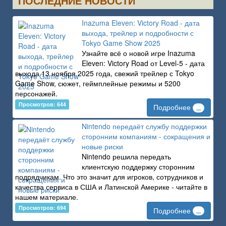
ПОСЛЕДНИЕ НОВОСТИ
Inazuma Eleven: Victory Road - дата
выхода, трейлер и подробности с
Tokyo Game Show 2025
Узнайте всё о новой игре Inazuma
Eleven: Victory Road от Level-5 - дата
выхода 13 ноября 2025 года, свежий трейлер с Tokyo
Game Show, сюжет, геймплейные режимы и 5200
персонажей.
Просмотров: 644
Подробнее
...
Nintendo передаёт службу поддержки
сторонним компаниям - сокращения и
новые риски
Nintendo решила передать
клиентскую поддержку сторонним
подрядчикам. Что это значит для игроков, сотрудников и
качества сервиса в США и Латинской Америке - читайте в
нашем материале.
Просмотров: 694
Подробнее
...