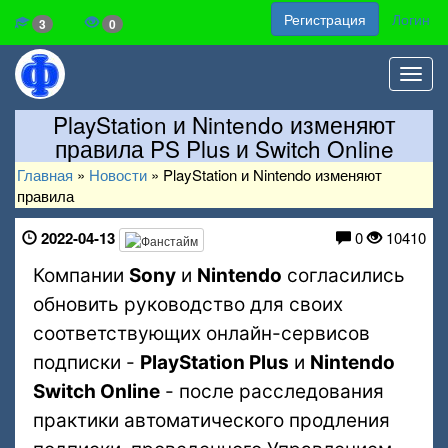
Регистрация
Логин
3
0
Toggl
navig
PlayStation и Nintendo изменяют
правила PS Plus и Switch Online
Главная
»
Новости
»
PlayStation и Nintendo изменяют
правила
2022-04-13
0
10410
Компании
Sony
и
Nintendo
согласились
обновить руководство для своих
соответствующих онлайн-сервисов
подписки -
PlayStation Plus
и
Nintendo
Switch Online
- после расследования
практики автоматического продления