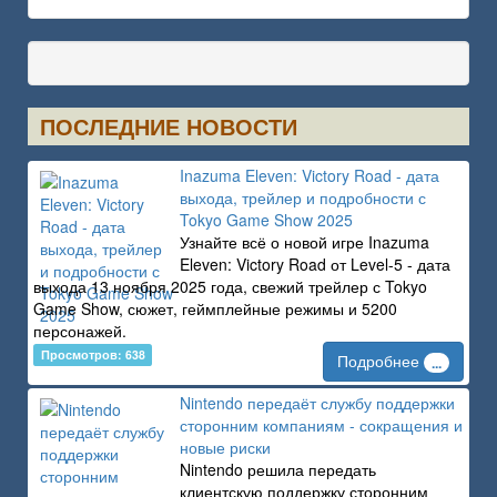
ПОСЛЕДНИЕ НОВОСТИ
Inazuma Eleven: Victory Road - дата
выхода, трейлер и подробности с
Tokyo Game Show 2025
Узнайте всё о новой игре Inazuma
Eleven: Victory Road от Level-5 - дата
выхода 13 ноября 2025 года, свежий трейлер с Tokyo
Game Show, сюжет, геймплейные режимы и 5200
персонажей.
Просмотров: 638
Подробнее
...
Nintendo передаёт службу поддержки
сторонним компаниям - сокращения и
новые риски
Nintendo решила передать
клиентскую поддержку сторонним