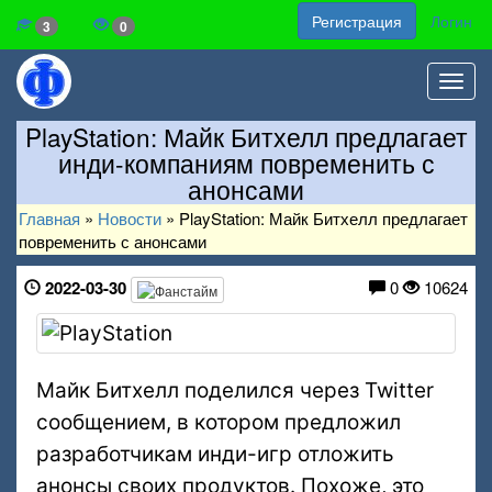
Регистрация
Логин
3
0
Toggl
navig
PlayStation: Майк Битхелл предлагает
инди-компаниям повременить с
анонсами
Главная
»
Новости
»
PlayStation: Майк Битхелл предлагает
повременить с анонсами
2022-03-30
0
10624
Майк Битхелл поделился через Twitter
сообщением, в котором предложил
разработчикам инди-игр отложить
анонсы своих продуктов. Похоже, это