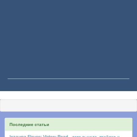
Последние статьи
Inazuma Eleven: Victory Road - дата выхода, трейлер и