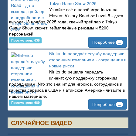
Tokyo Game Show 2025
Узнайте всё о новой игре Inazuma
Eleven: Victory Road от Level-5 - дата
выхода 13 ноября 2025 года, свежий трейлер с Tokyo
Game Show, сюжет, геймплейные режимы и 5200
персонажей.
Просмотров: 638
Подробнее
...
Nintendo передаёт службу поддержки
сторонним компаниям - сокращения и
новые риски
Nintendo решила передать
клиентскую поддержку сторонним
подрядчикам. Что это значит для игроков, сотрудников и
качества сервиса в США и Латинской Америке - читайте в
нашем материале.
Просмотров: 689
Подробнее
...
СЛУЧАЙНОЕ ВИДЕО