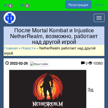
Регистрация
Логин
3
0
Toggl
navig
После Mortal Kombat и Injustice
NetherRealm, возможно, работает
над другой игрой
Главная
»
Новости
»
NetherRealm работает над другой
игрой
2022-02-26
0
10363
Эд