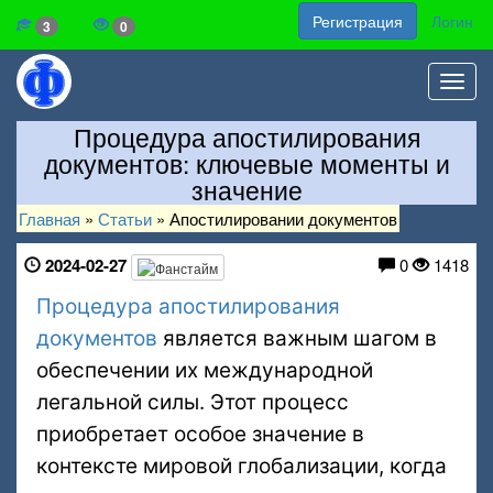
Регистрация
Логин
3
0
Toggl
navig
Процедура апостилирования
документов: ключевые моменты и
значение
Главная
»
Статьи
»
Апостилировании документов
2024-02-27
0
1418
Процедура апостилирования
документов
является важным шагом в
обеспечении их международной
легальной силы. Этот процесс
приобретает особое значение в
контексте мировой глобализации, когда