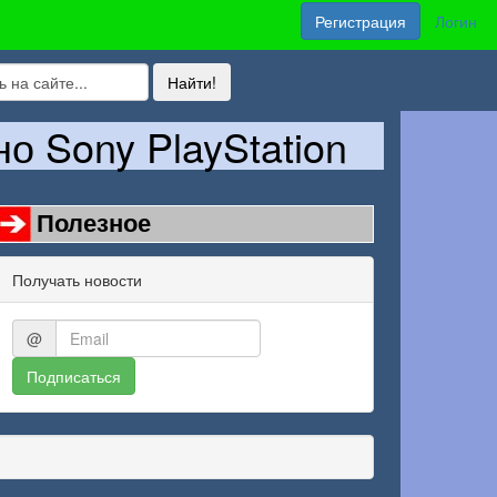
Регистрация
Логин
 Sony PlayStation
Полезное
Получать новости
@
Подписаться