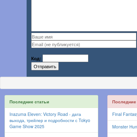
Код:
Отправить
Последние статьи
Последние
Inazuma Eleven: Victory Road - дата
Final Fantas
выхода, трейлер и подробности с Tokyo
Game Show 2025
Monster Hun