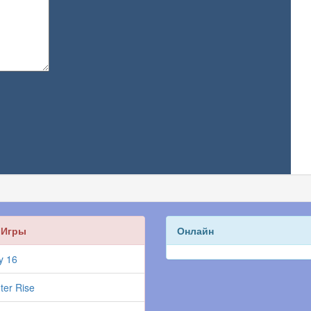
 Игры
Онлайн
y 16
ter Rise