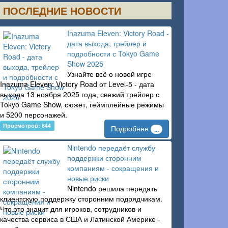
ПОСЛЕДНИЕ НОВОСТИ
Inazuma Eleven: Victory Road -
дата выхода, трейлер и
подробности с Tokyo Game
Show 2025
Узнайте всё о новой игре
Inazuma Eleven: Victory Road от Level-5 - дата
выхода 13 ноября 2025 года, свежий трейлер с
Tokyo Game Show, сюжет, геймплейные режимы
и 5200 персонажей.
Просмотров: 644
Подробнее
...
Nintendo передаёт службу
поддержки сторонним
компаниям - сокращения и
новые риски
Nintendo решила передать
клиентскую поддержку сторонним подрядчикам.
Что это значит для игроков, сотрудников и
качества сервиса в США и Латинской Америке -