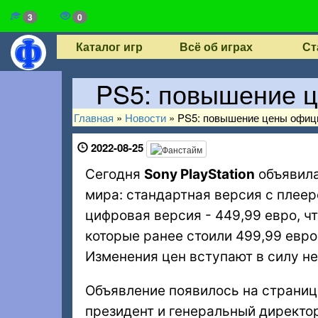
3
0
Каталог игр
Всё об играх
Ст
PS5: повышение ц
Главная
»
Новости
»
PS5: повышение цены офици
2022-08-25
Сегодня
Sony PlayStation
объявил
мира: стандартная версия с плеер
цифровая версия - 449,99 евро, ч
которые ранее стоили 499,99 евро
Изменения цен вступают в силу н
Объявление появилось на страница
президент и генеральный директор 