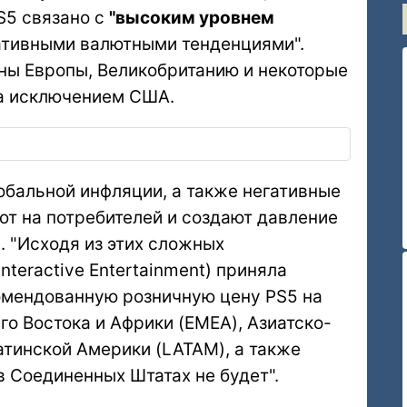
S5 связано с
"высоким уровнем
гативными валютными тенденциями".
ны Европы, Великобританию и некоторые
за исключением США.
бальной инфляции, а также негативные
ют на потребителей и создают давление
н. "Исходя из этих сложных
nteractive Entertainment) приняла
омендованную розничную цену PS5 на
о Востока и Африки (EMEA), Азиатско-
атинской Америки (LATAM), а также
 Соединенных Штатах не будет".