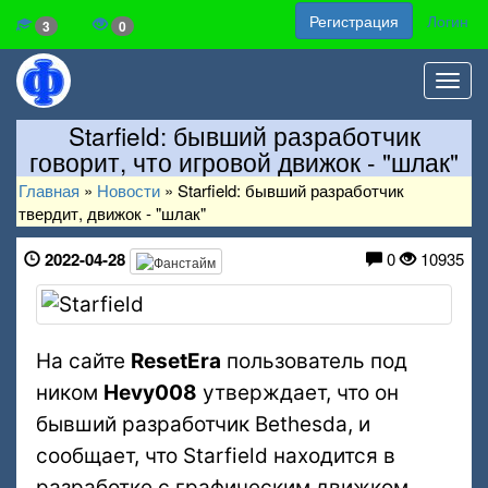
Регистрация
Логин
3
0
Toggl
navig
Starfield: бывший разработчик
говорит, что игровой движок - "шлак"
Главная
»
Новости
»
Starfield: бывший разработчик
твердит, движок - "шлак"
2022-04-28
0
10935
На сайте
ResetEra
пользователь под
ником
Hevy008
утверждает, что он
бывший разработчик Bethesda, и
сообщает, что Starfield находится в
разработке с графическим движком,