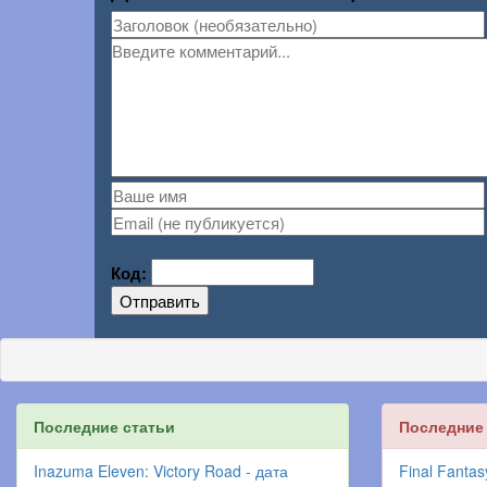
Код:
Отправить
Последние статьи
Последние
Inazuma Eleven: Victory Road - дата
Final Fantas