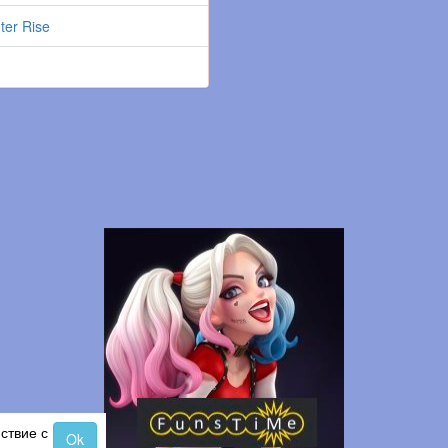
ter Rise
ствие с
Ok