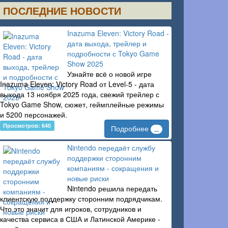
ПОСЛЕДНИЕ НОВОСТИ
Inazuma Eleven: Victory Road -
дата выхода, трейлер и
подробности с Tokyo Game
Show 2025
Узнайте всё о новой игре
Inazuma Eleven: Victory Road от Level-5 - дата
выхода 13 ноября 2025 года, свежий трейлер с
Tokyo Game Show, сюжет, геймплейные режимы
и 5200 персонажей.
Просмотров: 640
Подробнее
...
Nintendo передаёт службу
поддержки сторонним
компаниям - сокращения и
новые риски
Nintendo решила передать
клиентскую поддержку сторонним подрядчикам.
Что это значит для игроков, сотрудников и
качества сервиса в США и Латинской Америке -