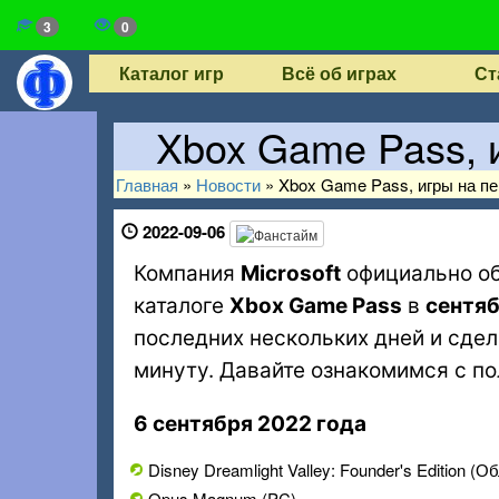
3
0
Каталог игр
Всё об играх
Ст
Xbox Game Pass, 
Главная
»
Новости
»
Xbox Game Pass, игры на п
2022-09-06
Компания
Microsoft
официально об
каталоге
Xbox Game Pass
в
сентяб
последних нескольких дней и сде
минуту. Давайте ознакомимся с п
6 сентября 2022 года
Disney Dreamlight Valley: Founder's Edition (
Opus Magnum (PC)