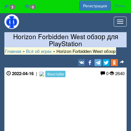
Регистрация
Логин
3
0
Toggl
navig
Horizon Forbidden West обзор для
PlayStation
Главная
»
Всё об играх
»
Horizon Forbidden West обзор
2022-04-16
|
0
2640
Фанстайм