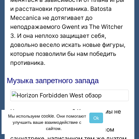
и расстановки противника. Batosta
Meccanica не дотягивает до
неподражаемого Gwent из The Witcher
3. И она неплохо защищает себя,
довольно весело искать новые фигуры,
которые позволили бы нам победить
противника.
Музыка запретного запада
Что остается сказать? Конечно, мы не
Мы используем cookie. Они помогают
Ok
можем попрощаться, не сказав
улучшить ваше взаимодействие с
сайтом.
несколько слов об исключительном
саундтреке, написанном тем же дуэтом