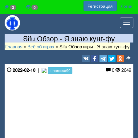
Регистрация
Логин
3
0
Toggl
navig
Sifu Обзор - Я знаю кунг-фу
Главная
»
Всё об играх
»
Sifu Обзор игры - Я знаю кунг-фу
2022-02-10
|
0
2649
lunarossa90