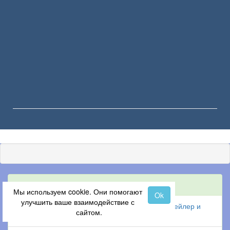
Последние статьи
Мы используем cookie. Они помогают
Ok
улучшить ваше взаимодействие с
Inazuma Eleven: Victory Road - дата выхода, трейлер и
сайтом.
подробности с Tokyo Game Show 2025