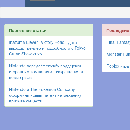
Последние статьи
Последние
Inazuma Eleven: Victory Road - дата
Final Fantas
выхода, трейлер и подробности с Tokyo
Game Show 2025
Monster Hun
Nintendo передаёт службу поддержки
Roblox игра
сторонним компаниям - сокращения и
новые риски
Nintendo и The Pokémon Company
оформили новый патент на механику
призыва существ