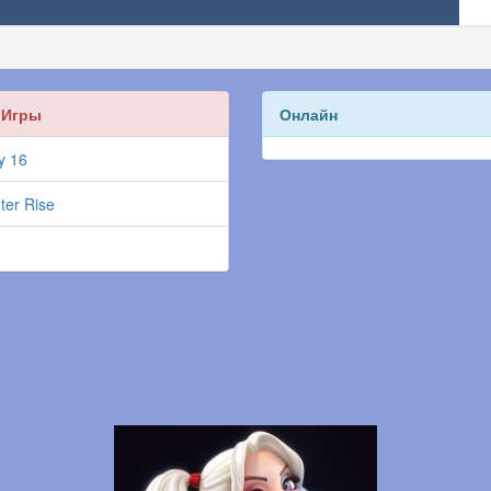
 Игры
Онлайн
y 16
ter Rise