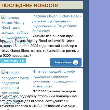
ПОСЛЕДНИЕ НОВОСТИ
Inazuma Eleven: Victory Road -
дата выхода, трейлер и
подробности с Tokyo Game
Show 2025
Узнайте всё о новой игре
Inazuma Eleven: Victory Road от Level-5 - дата
выхода 13 ноября 2025 года, свежий трейлер с
Tokyo Game Show, сюжет, геймплейные режимы
и 5200 персонажей.
Просмотров: 637
Подробнее
...
Nintendo передаёт службу
поддержки сторонним
компаниям - сокращения и
новые риски
Nintendo решила передать
клиентскую поддержку сторонним подрядчикам.
Что это значит для игроков, сотрудников и
качества сервиса в США и Латинской Америке -