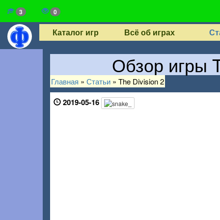
3
0
Каталог игр
Всё об играх
Ст
Обзор игры T
Главная
»
Статьи
»
The Division 2
2019-05-16