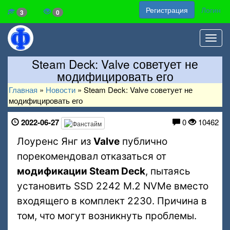
Регистрация
Логин
3
0
Toggl
navig
Steam Deck: Valve советует не
модифицировать его
Главная
»
Новости
»
Steam Deck: Valve советует не
модифицировать его
2022-06-27
0
10462
Лоуренс Янг из
Valve
публично
порекомендовал отказаться от
модификации Steam Deck
, пытаясь
установить SSD 2242 M.2 NVMe вместо
входящего в комплект 2230. Причина в
том, что могут возникнуть проблемы.