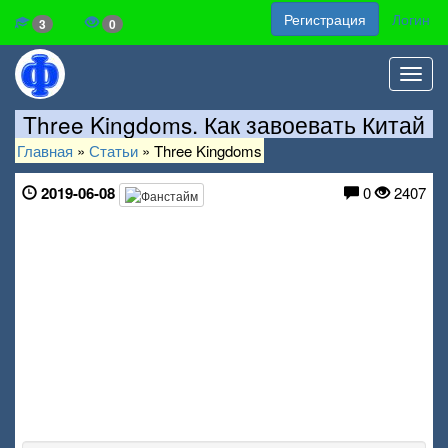
Регистрация
Логин
3
0
Toggl
navig
Three Kingdoms. Как завоевать Китай
Главная
»
Статьи
»
Three Kingdoms
2019-06-08
0
2407