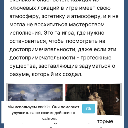
ключевых локаций в игре имеет свою
атмосферу, эстетику и атмосферу, и я не
могла не восхититься мастерством
исполнения. Это та игра, где нужно
остановиться, чтобы посмотреть на
достопримечательности, даже если эти
достопримечательности - гротескные
существа, заставляющие задуматься о
разуме, который их создал.
Пред.
Сле
Мы используем cookie. Они помогают
Ok
улучшить ваше взаимодействие с
сайтом.
В мире
Elden Ring
есть места, которые