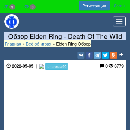
Регистрация
Логин
3
0
Toggl
navig
Обзор Elden Ring - Death Of The Wild
Главная
»
Всё об играх
»
Elden Ring Обзор
2022-05-05
|
0
3779
lunarossa90